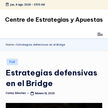
jue., 6 ago. 2026
-
3:11:14 AM
Saltar
al
Centre de Estrategias y Apuestas
contenido
Home
»
Estrategias defensivas en el Bridge
Publicado
Full
en
Estrategias defensivas
en el Bridge
Carlos Sánchez
febrero 19, 2025
Publicado
por