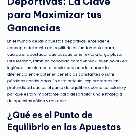
Deportivas: La Clave
para Maximizar tus
Ganancias
En el mundo de las apuestas deportivas, entender el
concepto del punto de equilibrio es fundamental para
cualquier apostador que busque tener éxito a largo plazo.
Este término, también conocido como «break-even point» en
inglés, es un elemento crucial que puede marcar la
diferencia entre obtener beneficios constantes o sufrir
pérdidas continuadas. En este artículo, exploraremos en
profundidad qué es el punto de equilibrio, cómo calcularlo y
por qué es tan importante para desarrollar una estrategia
de apuestas sólida y rentable.
¿Qué es el Punto de
Equilibrio en las Apuestas