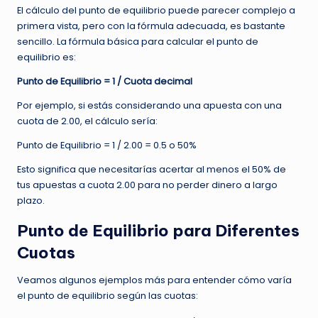
El cálculo del punto de equilibrio puede parecer complejo a
primera vista, pero con la fórmula adecuada, es bastante
sencillo. La fórmula básica para calcular el punto de
equilibrio es:
Punto de Equilibrio = 1 / Cuota decimal
Por ejemplo, si estás considerando una apuesta con una
cuota de 2.00, el cálculo sería:
Punto de Equilibrio = 1 / 2.00 = 0.5 o 50%
Esto significa que necesitarías acertar al menos el 50% de
tus apuestas a cuota 2.00 para no perder dinero a largo
plazo.
Punto de Equilibrio para Diferentes
Cuotas
Veamos algunos ejemplos más para entender cómo varía
el punto de equilibrio según las cuotas: