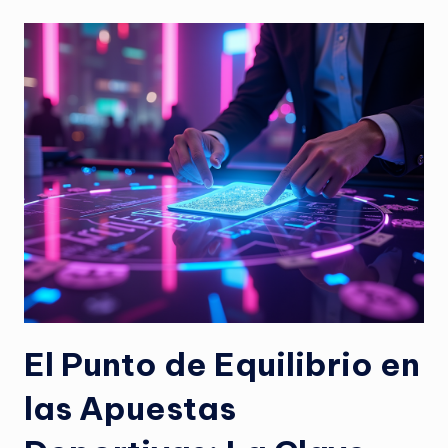
El Punto de Equilibrio en
las Apuestas