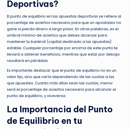
Deportivas?
El punto de equilibrio en las apuestas deportivas se refiere al
porcentaje de aciertos necesario para que un apostador no
gane ni pierda dinero a largo plazo. En otras palabras, es el
umbral mínimo de aciertos que debes alcanzar para
mantener tu bankroll (capital destinado a las apuestas)
estable. Cualquier porcentaje por encima de este punto te
llevará a obtener beneficios, mientras que estar por debajo
resultará en pérdidas.
Es importante destacar que el punto de equilibrio no es un
valor fijo, sino que varía dependiendo de las cuotas a las
que apuestes. Cuanto más altas sean las cuotas, menor
será el porcentaje de aciertos necesario para alcanzar el
punto de equilibrio, y viceversa.
La Importancia del Punto
de Equilibrio en tu