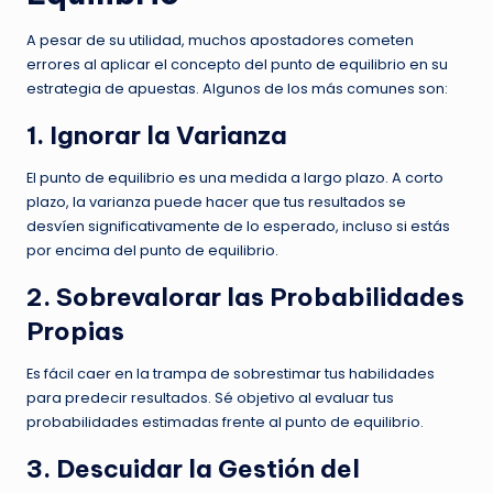
A pesar de su utilidad, muchos apostadores cometen
errores al aplicar el concepto del punto de equilibrio en su
estrategia de apuestas. Algunos de los más comunes son:
1. Ignorar la Varianza
El punto de equilibrio es una medida a largo plazo. A corto
plazo, la varianza puede hacer que tus resultados se
desvíen significativamente de lo esperado, incluso si estás
por encima del punto de equilibrio.
2. Sobrevalorar las Probabilidades
Propias
Es fácil caer en la trampa de sobrestimar tus habilidades
para predecir resultados. Sé objetivo al evaluar tus
probabilidades estimadas frente al punto de equilibrio.
3. Descuidar la Gestión del