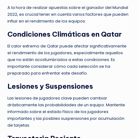
A la hora de realizar apuestas sobre el ganador del Mundial
2022, es crucial tener en cuenta varios factores que pueden
influir en el rendimiento de los equipos:
Condiciones Climáticas en Qatar
El calor extremo de Qatar puede afectar significativamente
el rendimiento de los jugadores, especialmente aquellos
que no están acostumbrados a estas condiciones. Es
importante considerar cómo cada selección se ha
preparado para enfrentar este desafío.
Lesiones y Suspensiones
Las lesiones de jugadores clave pueden cambiar
drásticamente las probabilidades de un equipo. Mantente
informado sobre el estado físico de los jugadores
importantes y las posibles suspensiones por acumulación
de tarjetas.