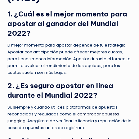
1. ¿Cuál es el mejor momento para
apostar al ganador del Mundial
2022?
El mejor momento para apostar depende de tu estrategia.
Apostar con anticipación puede ofrecer mejores cuotas,
pero tienes menos información. Apostar durante el torneo te
permite evaluar el rendimiento de los equipos, pero las
cuotas suelen ser más bajas.
2. ¿Es seguro apostar en línea
durante el Mundial 2022?
Sí, siempre y cuando utilices plataformas de apuestas
reconocidas y reguladas como el
comprobar apuesta
juegging
. Asegúrate de verificar la licencia y reputación de la
casa de apuestas antes de registrarte.